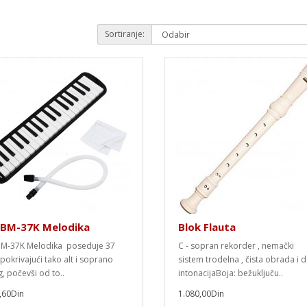
Sortiranje:
 BM-37K Melodika
Blok Flauta
M-37K Melodika poseduje 37
C - sopran rekorder , nemački
 pokrivajući tako alt i soprano
sistem trodelna , čista obrada i 
, počevši od to..
intonacijaBoja: bežuključu..
,60Din
1.080,00Din