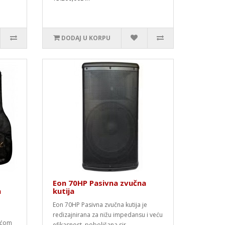
DODAJ U KORPU
Eon 70HP Pasivna zvučna
a
kutija
Eon 70HP Pasivna zvučna kutija je
redizajnirana za nižu impedansu i veću
ećom
efikasnost, poboljšana sir..