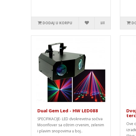
DODAJ U KORPU
DO
Dual Gem Led - HW LED088
Dvoj
ter
SPECIFIKACIJE- LED dvokrevetna sočiva
Ove d
Moonflover sa oštrim crvenim, zelenim
izrađ
i plavim snopovima u boj..
šljive