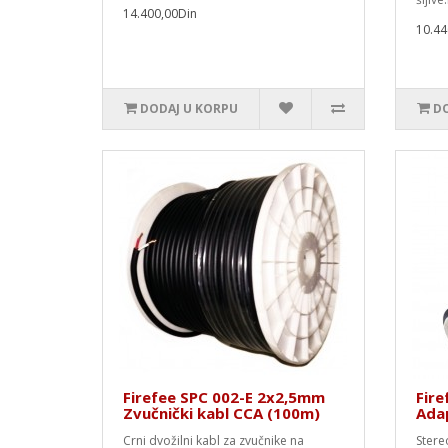
14.400,00Din
10.44
DODAJ U KORPU
DO
Firefee SPC 002-E 2x2,5mm
Fire
Zvučnički kabl CCA (100m)
Ada
Crni dvožilni kabl za zvučnike na
Stere