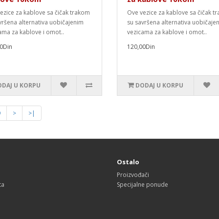
ezice za kablove sa čičak trakom
Ove vezice za kablove sa čičak t
vršena alternativa uobičajenim
su savršena alternativa uobičaje
ama za kablove i omot..
vezicama za kablove i omot..
0Din
120,00Din
DAJ U KORPU
DODAJ U KORPU
9
>
>|
a
Ostalo
Proizvođači
ta
Specijalne ponude