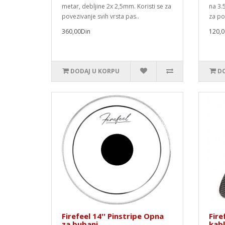
metar, debljine 2x 2,5mm. Koristi se za
na 3.
povezivanje svih vrsta pas..
za po
360,00Din
120,0
DODAJ U KORPU
DO
Firefeel 14'' Pinstripe Opna
Fire
za bubanj
kab