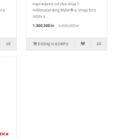
napravljene od dva sloja 7-
rzi
mililimetarskog Mylar®-a. Imaju brzi
odziv s..
1.800,00Din
3.000,00Din
DODAJ U KORPU
zica