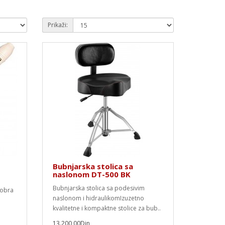
Prikaži:
Bubnjarska stolica sa
naslonom DT-500 BK
Bubnjarska stolica sa podesivim
dobra
naslonom i hidraulikomIzuzetno
kvalitetne i kompaktne stolice za bub..
13.200,00Din