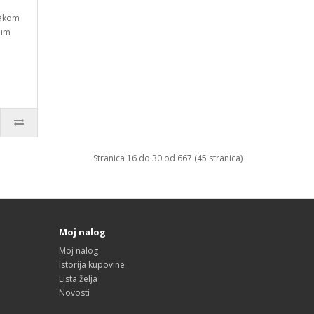
rakom
nim
Stranica 16 do 30 od 667 (45 stranica)
Moj nalog
Moj nalog
Istorija kupovine
Lista želja
Novosti