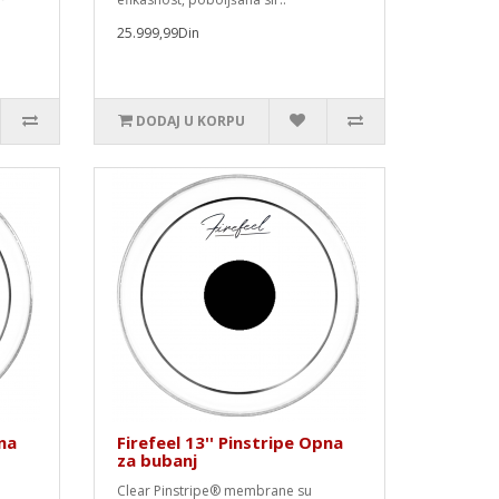
25.999,99Din
DODAJ U KORPU
pna
Firefeel 13'' Pinstripe Opna
za bubanj
Clear Pinstripe® membrane su