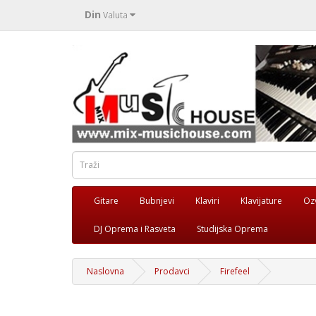
Din
Valuta
Gitare
Bubnjevi
Klaviri
Klavijature
Oz
DJ Oprema i Rasveta
Studijska Oprema
Naslovna
Prodavci
Firefeel