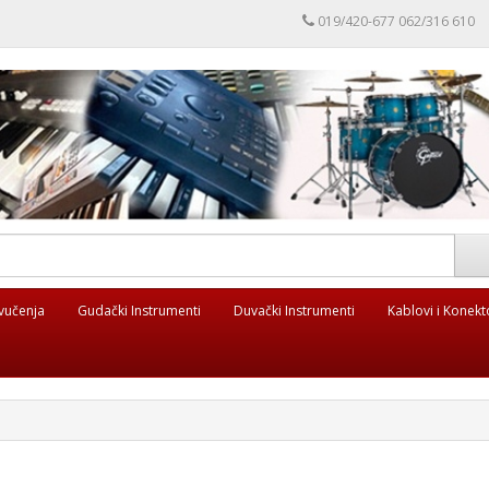
019/420-677 062/316 610
vučenja
Gudački Instrumenti
Duvački Instrumenti
Kablovi i Konekt