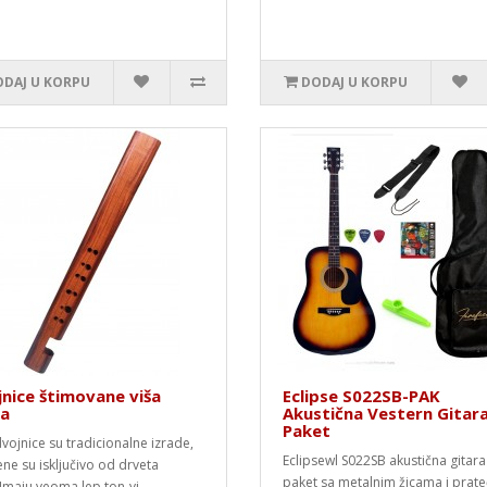
DAJ U KORPU
DODAJ U KORPU
nice štimovane viša
Eclipse S022SB-PAK
ca
Akustična Vestern Gitar
Paket
vojnice su tradicionalne izrade,
Eclipsewl S022SB akustična gitara
ene su isključivo od drveta
paket sa metalnim žicama i prat
.Imaju veoma lep ton-vi..