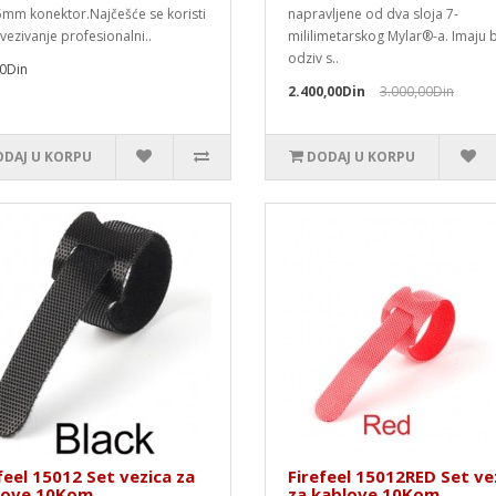
5mm konektor.Najčešće se koristi
napravljene od dva sloja 7-
vezivanje profesionalni..
mililimetarskog Mylar®-a. Imaju b
odziv s..
0Din
2.400,00Din
3.000,00Din
DAJ U KORPU
DODAJ U KORPU
feel 15012 Set vezica za
Firefeel 15012RED Set ve
love 10Kom
za kablove 10Kom