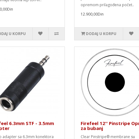
opremom prilagođena počet..
0,00Din
12.900,00Din
DAJ U KORPU
DODAJ U KORPU
feel 6.3mm STF - 3.5mm
Firefeel 12'' Pinstripe O
pter
za bubanj
o adapter sa 6.3mm konektora
Clear Pinstripe® membrane su