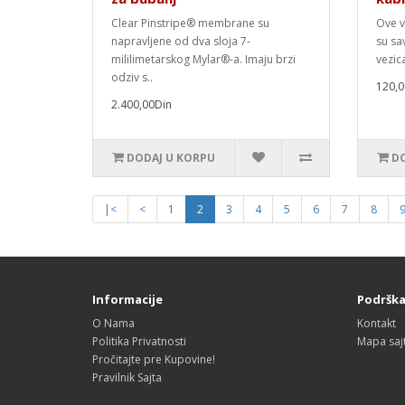
Clear Pinstripe® membrane su
Ove v
napravljene od dva sloja 7-
su sa
mililimetarskog Mylar®-a. Imaju brzi
vezic
odziv s..
120,0
2.400,00Din
DODAJ U KORPU
DO
|<
<
1
2
3
4
5
6
7
8
Informacije
Podršk
O Nama
Kontakt
Politika Privatnosti
Mapa saj
Pročitajte pre Kupovine!
Pravilnik Sajta