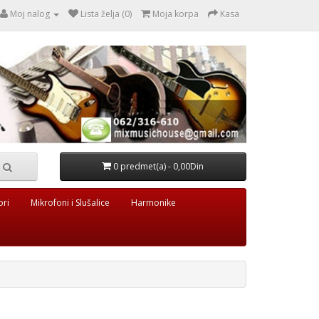
Moj nalog
Lista želja (0)
Moja korpa
Kasa
0 predmet(a) - 0,00Din
ori
Mikrofoni i Slušalice
Harmonike