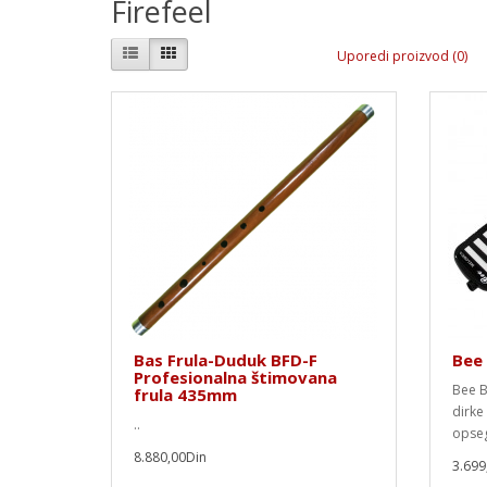
Firefeel
Uporedi proizvod (0)
Bas Frula-Duduk BFD-F
Bee
Profesionalna štimovana
Bee B
frula 435mm
dirke
..
opseg
8.880,00Din
3.699